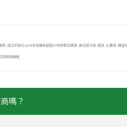
成立於西元1974年並擁有超過47年的軟式網球, 美式迴力球, 壁球, 比賽球, 練習
立即與我聯絡
.
應商嗎？