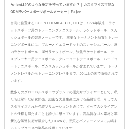
Fu-Jenはどのような認定を持っていますか？ | カスタマイズ可能な
ODMラバースポーツボールメーカー | Fu-Jen
台湾に位置するFU-JEN CHEMICAL CO., LTD.は、1974年以来、ラケ
ットスポーツ用のトレーニングテニスボール、ラケットボール、スカ
ッシュボールの製造メーカーです。 主要なトーナメント品質とトレー
ニングボールには、ブルーとイエロードットのスカッシュボール、屋
内ラケットボール、屋外ラケットボール、強化ラケットボール、テニ
スプレーヤー用テニスボール、クレーコートテニスボール、ハードコ
ートテニスボール、ゴムスカッシュボールが含まれています。 トーナ
メントレベルからトレーニングレベルまで、50以上の国で販売されて
います。
数多くのグローバルスポーツブランドの優先サプライヤーとして、私
たちは堅牢な研究開発、緻密な大量生産における品質管理、そしてカ
スタマイズされた包装ソリューションを通じて、すべてのクライアン
トの仕様を満たすことを誇りに思っています。高品質なゴム素材と革
新的な製造技術が融合したFu-Jenで、品質とパフォーマンスに共鳴す
るトップクラスの製品を提供しています。