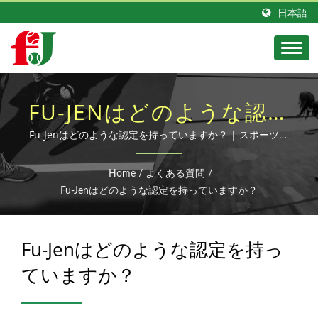
日本語
FU-JENはどのような認定
を持っていますか？ | 耐
Fu-Jenはどのような認定を持っていますか？ | スポーツ用
品の専門ODMメーカーとして、Fu Jenは40年以上にわたり
久性のあるゴムボール＆
スポーツボールの研究、開発、生産に取り組んでいます。
Home
/
よくある質問
/
スポーツボールのメーカ
Fu-Jenはどのような認定を持っていますか？
ー | FU-JEN
Fu-Jenはどのような認定を持っ
ていますか？