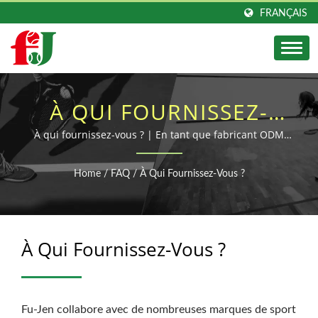
FRANÇAIS
À QUI FOURNISSEZ-
VOUS ? | FABRICANT
À qui fournissez-vous ? | En tant que fabricant ODM
professionnel d'articles de sport, Fu Jen se consacre
DE BALLES EN
depuis plus de 40 ans à la recherche, au
Home
/
FAQ
/
À Qui Fournissez-Vous ?
développement et à la production de balles de sport.
CAOUTCHOUC
DURABLE ET DE BALLES
À Qui Fournissez-Vous ?
DE SPORT | FU-JEN
Fu-Jen collabore avec de nombreuses marques de sport