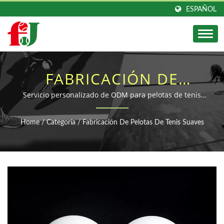
ESPAÑOL
FABRICACIÓN DE
PELOTAS DE TENIS
Servicio personalizado de ODM para pelotas de tenis
suaves / Como fabricante profesional de ODM de
SUAVES| PELOTAS DE
artículos deportivos, Fu Jen se dedica a la investigación,
Home
/
Categoría
/
Fabricación De Pelotas De Tenis Suaves
desarrollo y producción de pelotas deportivas durante
RACQUETBALL
más de 40 años.
MEJORADAS |
FABRICANTE DE
PELOTAS DE
RACQUETBALL | FU-JEN