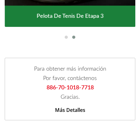
Pelota De Tenis De Etapa 3
Para obtener más información
Por favor, contáctenos
886-70-1018-7718
Gracias.
Más Detalles