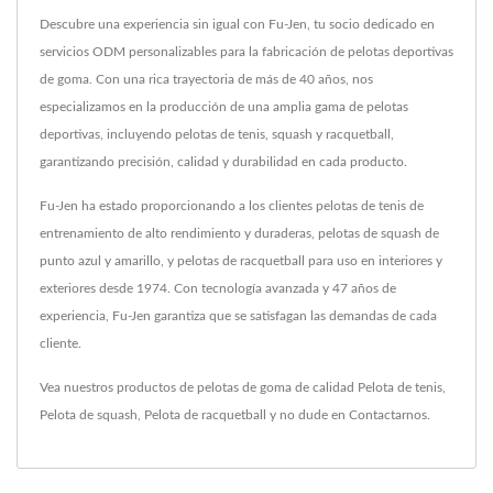
Descubre una experiencia sin igual con Fu-Jen, tu socio dedicado en
servicios ODM personalizables para la fabricación de pelotas deportivas
de goma. Con una rica trayectoria de más de 40 años, nos
especializamos en la producción de una amplia gama de pelotas
deportivas, incluyendo pelotas de tenis, squash y racquetball,
garantizando precisión, calidad y durabilidad en cada producto.
Fu-Jen ha estado proporcionando a los clientes pelotas de tenis de
entrenamiento de alto rendimiento y duraderas, pelotas de squash de
punto azul y amarillo, y pelotas de racquetball para uso en interiores y
exteriores desde 1974. Con tecnología avanzada y 47 años de
experiencia, Fu-Jen garantiza que se satisfagan las demandas de cada
cliente.
Vea nuestros productos de pelotas de goma de calidad
Pelota de tenis
,
Pelota de squash
,
Pelota de racquetball
y no dude en
Contactarnos
.