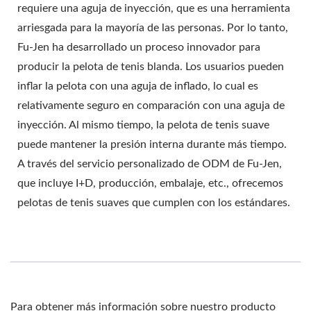
requiere una aguja de inyección, que es una herramienta
arriesgada para la mayoría de las personas. Por lo tanto,
Fu-Jen ha desarrollado un proceso innovador para
producir la pelota de tenis blanda. Los usuarios pueden
inflar la pelota con una aguja de inflado, lo cual es
relativamente seguro en comparación con una aguja de
inyección. Al mismo tiempo, la pelota de tenis suave
puede mantener la presión interna durante más tiempo.
A través del servicio personalizado de ODM de Fu-Jen,
que incluye I+D, producción, embalaje, etc., ofrecemos
pelotas de tenis suaves que cumplen con los estándares.
Para obtener más información sobre nuestro producto